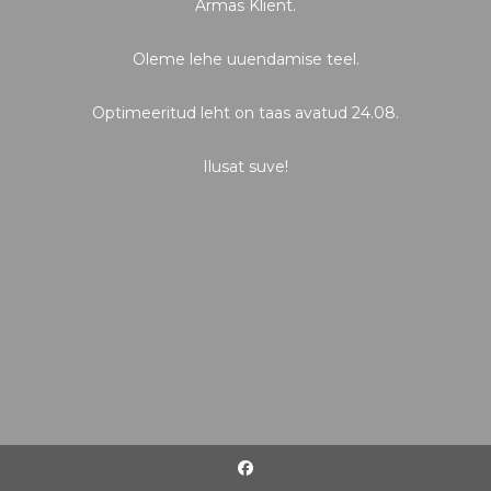
Armas Klient.
Oleme lehe uuendamise teel.
Optimeeritud leht on taas avatud 24.08.
Ilusat suve!