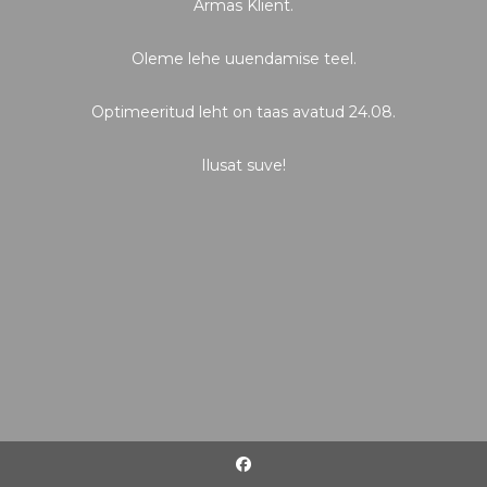
Armas Klient.
Oleme lehe uuendamise teel.
Optimeeritud leht on taas avatud 24.08.
Ilusat suve!