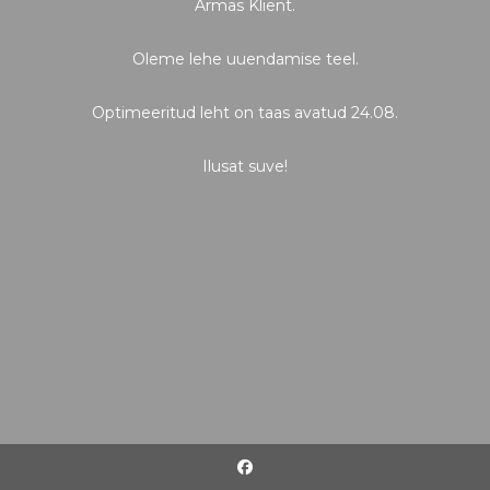
Armas Klient.
Oleme lehe uuendamise teel.
Optimeeritud leht on taas avatud 24.08.
Ilusat suve!