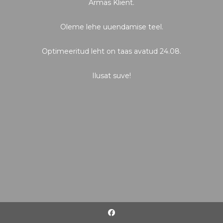
Armas Klient.
Oleme lehe uuendamise teel.
Optimeeritud leht on taas avatud 24.08.
Ilusat suve!